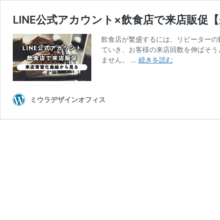
LINE公式アカウント×飲食店で来店販促
飲食店が繁盛するには、リピーターの
ていき、お客様の来店回数を伸ばそう
LINE
ません。 …
続きを読む
公
式
ア
ミウラデザインオフィス
カ
ウ
ン
ト
×
飲
食
店
で
来
店
販