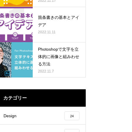
介【デザインの4大原
2022.11.17
則】
箇条書きの基本とアイ
デア
2022.11.11
Photoshopで文字を立
体的に画像と組みわせ
る方法
2022.11.7
カテゴリー
Design
24