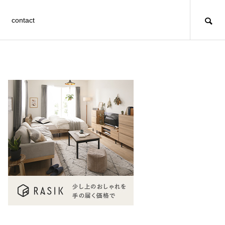
contact
文字組み
SNS
design
LINEスタンプの申請、販売までの方法
を解説！
FEATURE
FE
Photoshopで文字を立体的に画像と組
初心者デザイナー必読！デザインの勉
日付・価格・数字の文字組デザインと
みわせる方法
強と仕事に使える本・WEBまとめ
アイディア
2022.11.07
2022.10.05
2022.10.12