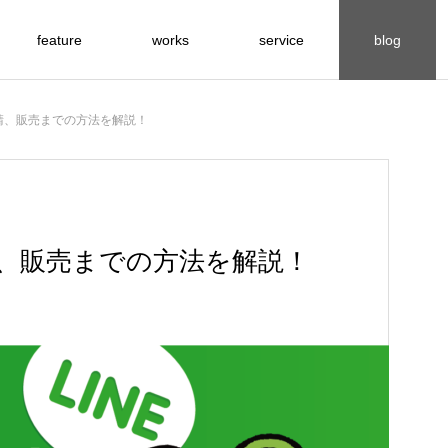
feature
works
service
blog
フォント
申請、販売までの方法を解説！
design
design
請、販売までの方法を解説！
バナーデザインの作り方・特集
FEATURE
！
え
え
箇条書きの基本とアイデア
漢字も使えるカワイイ日本語フリーフ
数字と文字情報を美しく魅せる文字組
ザ
ォント【無料・商用OK】
み
2022.11.11
2022.10.18
2022.10.14