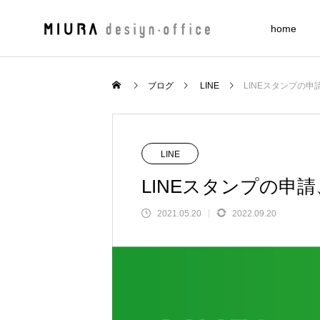
home
Design
ブログ
LINE
LINEスタンプの
design
LINE
LINEスタンプの申
2021.05.20
2022.09.20
FEATURE
デザインをするなら知っておきたい
値段・日付・プライスデザインに使
値段・日付・プライスデザインに使
レイアウトの基本を実例と紹介【デ
る！オススメ数字フォント17選
る！オススメ数字フォント17選
インの4大原則】
2022.11.17
2022.10.23
2022.10.23